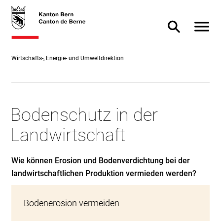
Direkt
skiplink.toNavigation
skiplink.toStartPage
Direkt
zum
zur
Navigat
Suche ein- od
Inhalt
Suche
Wirtschafts-, Energie- und Umweltdirektion
Bodenschutz in der
Landwirtschaft
Wie können Erosion und Bodenverdichtung bei der
landwirtschaftlichen Produktion vermieden werden?
Bodenerosion vermeiden