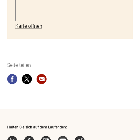
Karte öffnen
Seite teilen
Seite teilen
Seite teilen
Website-Empfehlung: Erwerbstätigkeit mit 
Halten Sie sich auf dem Laufenden:
X
Facebook
Instagram
YouTube
News-Abo