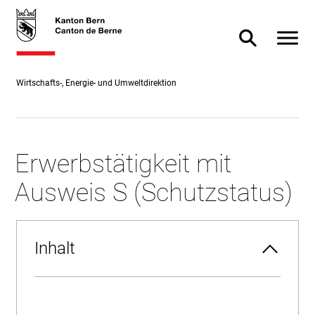
Direkt
skiplink.toNavigation
skiplink.toStartPage
Direkt
zum
zur
Navigat
Suche ein- od
Inhalt
Suche
Wirtschafts-, Energie- und Umweltdirektion
Erwerbstätigkeit mit
Ausweis S (Schutzstatus)
Inhalt