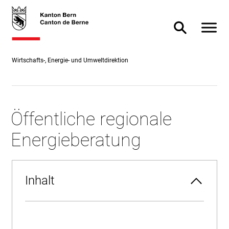
Direkt
skiplink.toNavigation
skiplink.toStartPage
Direkt
zum
zur
Navigat
Suche ein- od
Inhalt
Suche
Wirtschafts-, Energie- und Umweltdirektion
Öffentliche regionale
Energieberatung
Inhalt