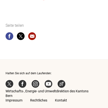
Seite teilen
Seite teilen
Seite teilen
Website-Empfehlung: Öffentliche regionale
Halten Sie sich auf dem Laufenden:
X
Facebook
Instagram
YouTube
News-Abo
Wirtschafts-, Energie- und Umweltdirektion des Kantons
Bern
Impressum
Rechtliches
Kontakt