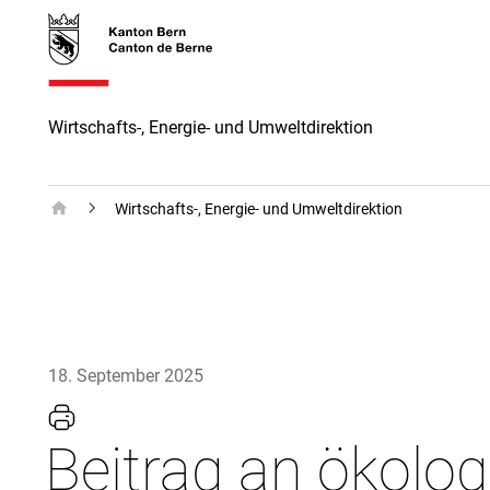
Direkt
skiplink.toNavigation
skiplink.toStartPage
Direkt
zum
zur
Inhalt
Suche
Wirtschafts-, Energie- und Umweltdirektion
Wirtschafts-, Energie- und Umweltdirektion
Wirtschafts-, Energie- und Umweltdirektion
18. September 2025
Beitrag an ökolo