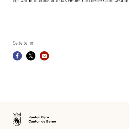
vor, damit Interessierte das Gebiet und seine Arten beob
Seite teilen
Seite teilen
Seite teilen
Website-Empfehlung: Wirtschafts-, Energ