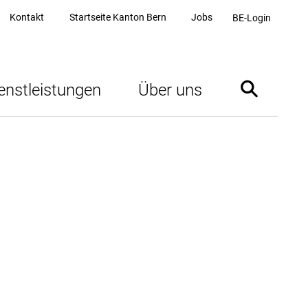
Kontakt
Startseite Kanton Bern
Jobs
BE-Login
enstleistungen
Über uns
Suche ein- 